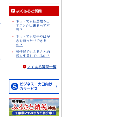
況
ネットでも転居届を出
ら
すことが出来るって本
当？
跡
イ
ネットでも切手やはが
きを買ったりできる
の？
ら
郵便局でもふるさと納
税を支援しているの？
プ
よくある質問一覧