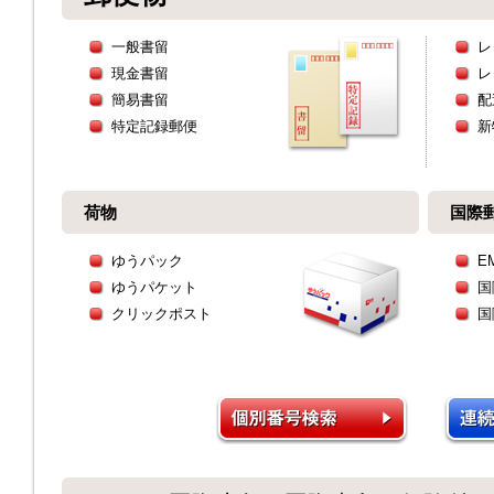
一般書留
レ
現金書留
レ
簡易書留
配
特定記録郵便
新
荷物
国際
ゆうパック
E
ゆうパケット
国
クリックポスト
国