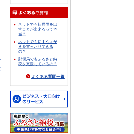
況
ネットでも転居届を出
ら
すことが出来るって本
当？
跡
イ
ネットでも切手やはが
きを買ったりできる
の？
ら
郵便局でもふるさと納
税を支援しているの？
プ
よくある質問一覧