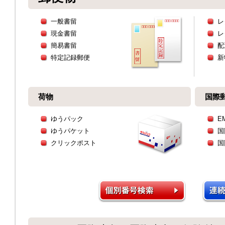
一般書留
レ
現金書留
レ
簡易書留
配
特定記録郵便
新
荷物
国際
ゆうパック
E
ゆうパケット
国
クリックポスト
国