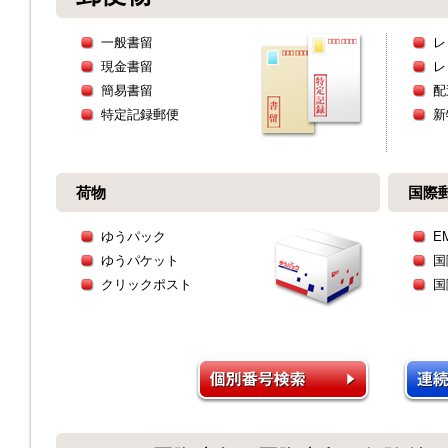
一般書留
レ
現金書留
レ
簡易書留
配
特定記録郵便
新
荷物
国際
ゆうパック
E
ゆうパケット
国
クリックポスト
国