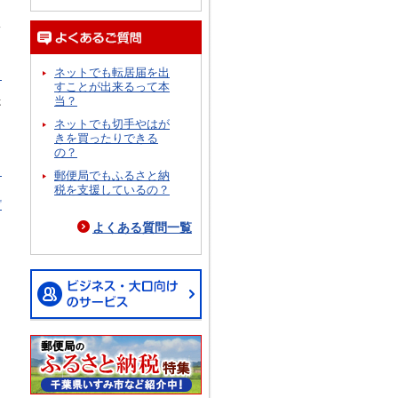
況
ネットでも転居届を出
ら
すことが出来るって本
当？
跡
イ
ネットでも切手やはが
きを買ったりできる
の？
ら
郵便局でもふるさと納
税を支援しているの？
プ
よくある質問一覧