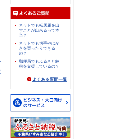
況
ネットでも転居届を出
ら
すことが出来るって本
当？
跡
イ
ネットでも切手やはが
きを買ったりできる
の？
ら
郵便局でもふるさと納
税を支援しているの？
プ
よくある質問一覧