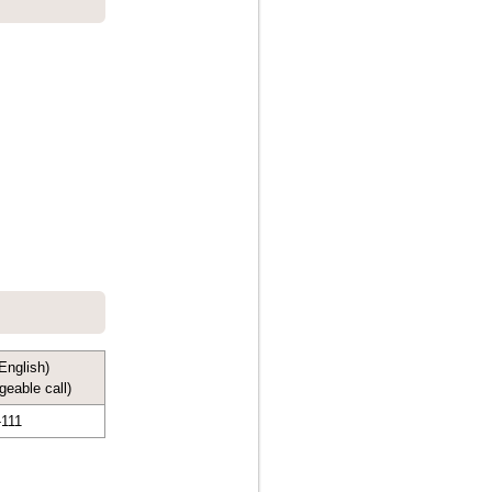
nglish)
ble call)
-111