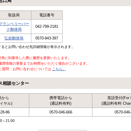
窓口局
取扱局
電話番号
グランベリーパー
042-799-2181
ク郵便局
弘前郵便局
0570-943-397
するとお問い合わせ先詳細情報が表示されます。
便局に到着等した際に履歴を更新いたします。
歴情報の更新までお時間をいただく場合がございます。
質問・お問い合わせについては
こちら。
ス相談センター
話から
携帯電話から
英語受付(For E
イヤル)
(通話料有料)
(通話料有料 Chargea
-28-86
0570-046-666
0570-046
～21:00