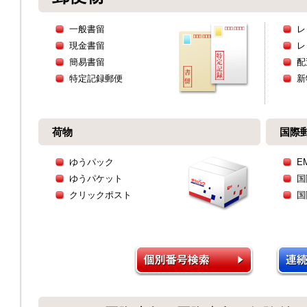
一般書留
レ
現金書留
レ
簡易書留
配
特定記録郵便
新
荷物
国際
ゆうパック
E
ゆうパケット
国
クリックポスト
国