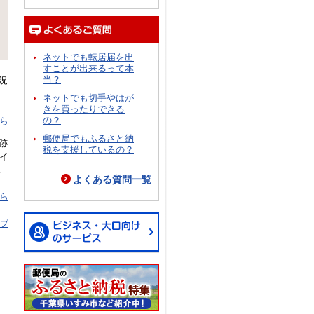
ネットでも転居届を出
すことが出来るって本
当？
況
ネットでも切手やはが
きを買ったりできる
の？
ら
郵便局でもふるさと納
跡
税を支援しているの？
イ
ス
よくある質問一覧
ら
ップ