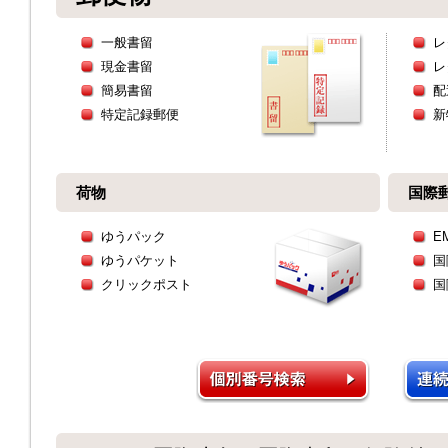
一般書留
レ
現金書留
レ
簡易書留
配
特定記録郵便
新
荷物
国際
ゆうパック
E
ゆうパケット
国
クリックポスト
国