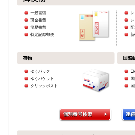
一般書留
レ
現金書留
レ
簡易書留
配
特定記録郵便
新
荷物
国際
ゆうパック
E
ゆうパケット
国
クリックポスト
国