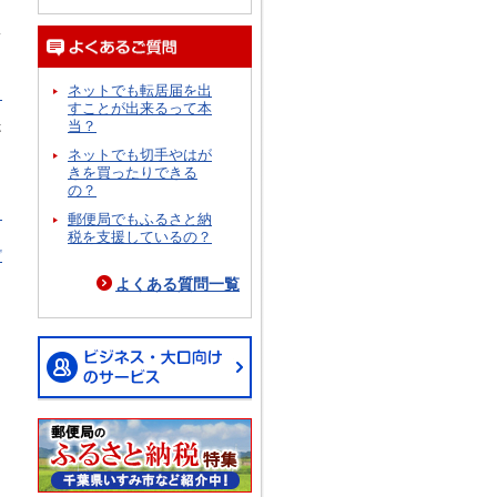
況
ネットでも転居届を出
ら
すことが出来るって本
当？
跡
イ
ネットでも切手やはが
きを買ったりできる
の？
ら
郵便局でもふるさと納
税を支援しているの？
プ
よくある質問一覧