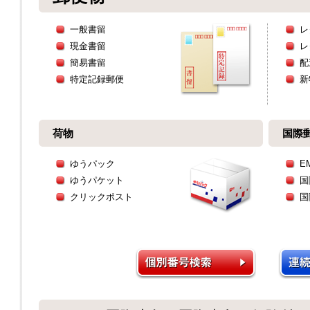
一般書留
レ
現金書留
レ
簡易書留
配
特定記録郵便
新
荷物
国際
ゆうパック
E
ゆうパケット
国
クリックポスト
国