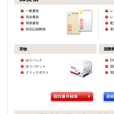
一般書留
レ
現金書留
レ
簡易書留
配
特定記録郵便
新
荷物
国際
ゆうパック
E
ゆうパケット
国
クリックポスト
国