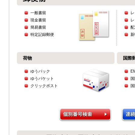
一般書留
レ
現金書留
レ
簡易書留
配
特定記録郵便
新
荷物
国際
ゆうパック
E
ゆうパケット
国
クリックポスト
国